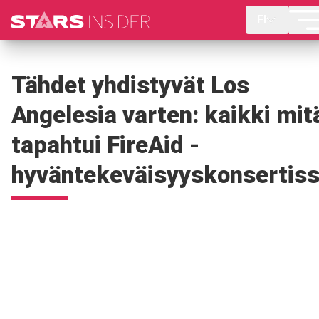
FI
Tähdet yhdistyvät Los
Angelesia varten: kaikki mit
tapahtui FireAid -
hyväntekeväisyyskonsertis