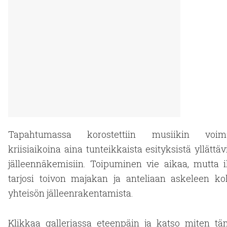
Tapahtumassa korostettiin musiikin voim
kriisiaikoina aina tunteikkaista esityksistä yllättäv
jälleennäkemisiin. Toipuminen vie aikaa, mutta i
tarjosi toivon majakan ja anteliaan askeleen ko
yhteisön jälleenrakentamista.
Klikkaa galleriassa eteenpäin ja katso miten t