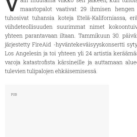
V
ain muutama viikko sen jälkeen, kun tuhoi
maastopalot vaativat 29 ihmisen hengen 
tuhosivat tuhansia koteja Etelä-Kaliforniassa, er
viihdeteollisuuden suurimmat nimet kokoontuiv
yhteen parantavaan iltaan. Tammikuun 30. päiv
järjestetty FireAid -hyväntekeväisyyskonsertti syty
Los Angelesin ja toi yhteen yli 24 artistia kerääm
varoja katastrofista kärsineille ja auttamaan alu
tulevien tulipalojen ehkäisemisessä.