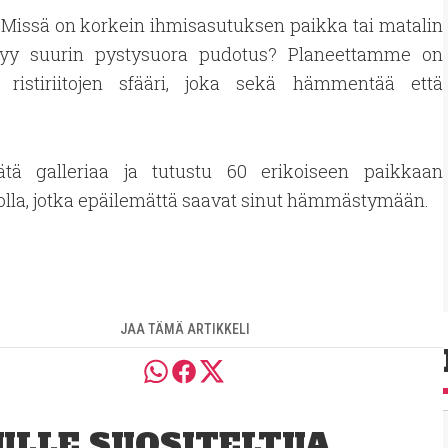
 Missä on korkein ihmisasutuksen paikka tai matalin
ytyy suurin pystysuora pudotus? Planeettamme on
 ristiriitojen sfääri, joka sekä hämmentää että
ätä galleriaa ja tutustu 60 erikoiseen paikkaan
lla, jotka epäilemättä saavat sinut hämmästymään.
JAA TÄMÄ ARTIKKELI
ULLE SUOSITELTUA