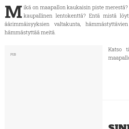
M
ikä on maapallon kaukaisin piste merestä?
kaupallinen lentokenttä? Entä mistä lö
äärimmäisyyksien valtakunta, hämmästyttävien
hämmästyttää meitä.
Katso t
maapallo
SIN