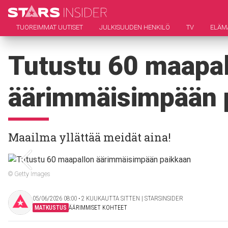
TUOREIMMAT UUTISET
JULKISUUDEN HENKILÖ
TV
ELÄM
Tutustu 60 maapa
äärimmäisimpään 
Maailma yllättää meidät aina!
© Getty Images
05/06/2026 08:00 ‧ 2 KUUKAUTTA SITTEN | STARSINSIDER
MATKUSTUS
ÄÄRIMMISET KOHTEET