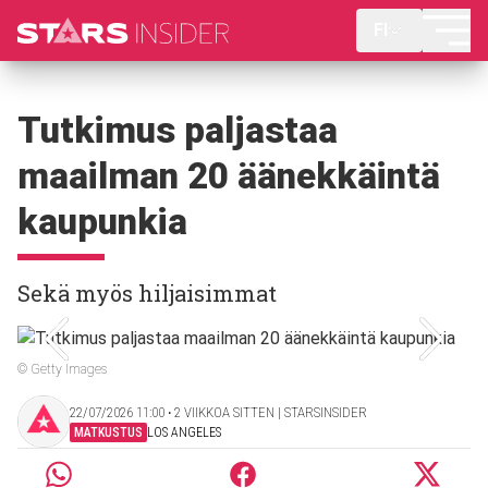
FI
Tutkimus paljastaa
maailman 20 äänekkäintä
kaupunkia
Sekä myös hiljaisimmat
© Getty Images
22/07/2026 11:00 ‧ 2 VIIKKOA SITTEN | STARSINSIDER
MATKUSTUS
LOS ANGELES