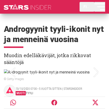
FI
Androgyynit tyyli-ikonit nyt
ja menneinä vuosina
Muodin edelläkävijät, jotka rikkovat
sääntöjä
© Getty Images
13/10/2020 07:00 ‧ 5 VUOTTA SITTEN | STARSINSIDER
MUOTI
TYYLI