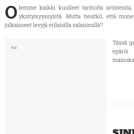
O
lemme kaikki kuulleet tarinoita artisteista, 
yksityisyyssyistä. Mutta tiesitkö, että mo
julkaisseet levyjä erilaisilla salanimillä?
Tässä ga
epäröi 
mainokse
SIN