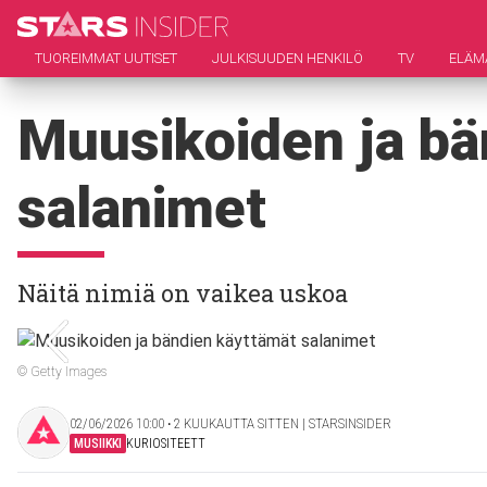
TUOREIMMAT UUTISET
JULKISUUDEN HENKILÖ
TV
ELÄM
Muusikoiden ja bä
salanimet
Näitä nimiä on vaikea uskoa
© Getty Images
02/06/2026 10:00 ‧ 2 KUUKAUTTA SITTEN | STARSINSIDER
MUSIIKKI
KURIOSITEETT