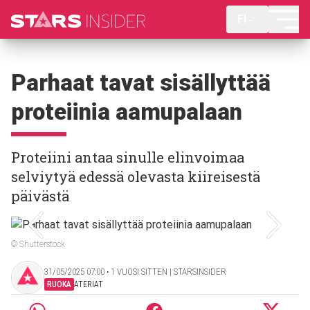
FI
Parhaat tavat sisällyttää
proteiinia aamupalaan
Proteiini antaa sinulle elinvoimaa
selviytyä edessä olevasta kiireisestä
päivästä
© Shutterstock
31/05/2025 07:00 ‧ 1 VUOSI SITTEN | STARSINSIDER
RUOKA
ATERIAT