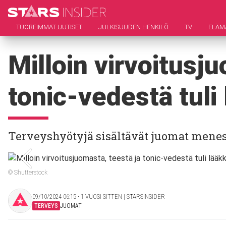
TUOREIMMAT UUTISET
JULKISUUDEN HENKILÖ
TV
ELÄM
Milloin virvoitusj
tonic-vedestä tuli
Terveyshyötyjä sisältävät juomat menes
© Shutterstock
09/10/2024 06:15 ‧ 1 VUOSI SITTEN | STARSINSIDER
TERVEYS
JUOMAT