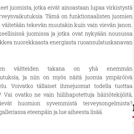
eet juomista, jotka eivät ainoastaan lupaa virkistystä
 terveysvaikutuksia. Tämä on funktionaalisten juomien
en väitetään tekevän muutakin kuin vain vievän janon.
keellisissä juomissa ja jotka ovat nykyään nousussa
aikkea nuorekkaasta energiasta ruoansulatuskanavan
ujen väitteiden takana on yhä enemmän
kutuksia, ja niin on myös näitä juomia ympäröivä
elu. Voivatko tällaiset ihmejuomat todella tuottaa
? Vai ovatko ne vain hiilihapotettuja häiriötekijöitä,
vievät huomion syvemmistä terveysongelmista?
galleriassa eteenpäin ja lue aiheesta lisää.