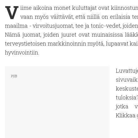
V
iime aikoina monet kuluttajat ovat kiinnostun
vaan myös väittävät, että niillä on erilaisia
maailma - virvoitusjuomat, tee ja tonic-vedet, joid
Nämä juomat, joiden juuret ovat muinaisissa lääk
terveystietoisen markkinoinnin myötä, lupaavat k
hyvinvointiin.
Luvatt
sivuvai
keskust
tuloksia
jotka 
Klikkaa 