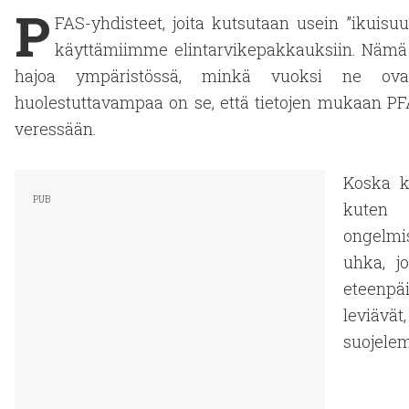
P
FAS-yhdisteet, joita kutsutaan usein ”ikuisu
käyttämiimme elintarvikepakkauksiin. Nämä k
hajoa ympäristössä, minkä vuoksi ne ovat
huolestuttavampaa on se, että tietojen mukaan PFA
veressään.
Koska ka
kuten 
ongelmis
uhka, j
eteenpä
leviävä
suojelem