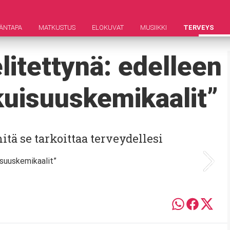
ÄNTAPA
MATKUSTUS
ELOKUVAT
MUSIIKKI
TERVEYS
itettynä: edelleen
ikuisuuskemikaalit”
ä se tarkoittaa terveydellesi