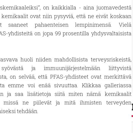
uskemikaaleiksi”, on kaikkialla - aina juomavedestä
emikaalit ovat niin pysyviä, että ne eivät koskaan
 saaneet pahaenteisen lempinimensä. Vielä
S-yhdisteitä on jopa 99 prosentilla yhdysvaltaisista
svava huoli niiden mahdollisista terveysriskeistä,
syövästä ja immuunijärjestelmään liittyvistä
ta, on selvää, että PFAS-yhdisteet ovat merkittävä
ota emme voi enää sivuuttaa. Klikkaa galleriassa
in ja saa lisätietoja siitä miten nämä kemikaalit
t, missä ne piilevät ja mitä ihmisten terveyden
iseksi tehdään.