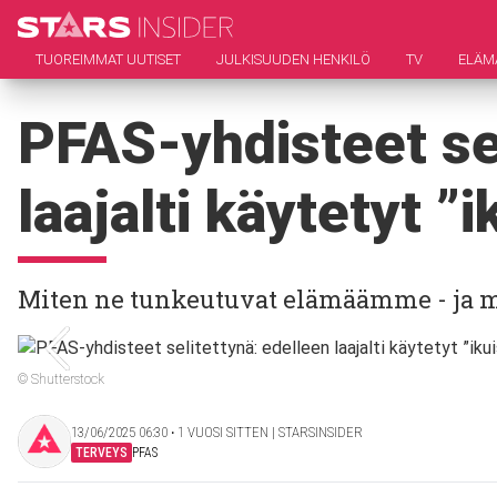
TUOREIMMAT UUTISET
JULKISUUDEN HENKILÖ
TV
ELÄM
PFAS-yhdisteet sel
laajalti käytetyt ”
Miten ne tunkeutuvat elämäämme - ja mit
© Shutterstock
13/06/2025 06:30 ‧ 1 VUOSI SITTEN | STARSINSIDER
TERVEYS
PFAS