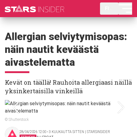
FI
Allergian selviytymisopas:
näin nautit keväästä
aivastelematta
Kevät on täällä! Rauhoita allergiaasi näillä
yksinkertaisilla vinkeillä
© Shutterstock
28/04/2026 12:00 ‧ 3 KUUKAUTTA SITTEN | STARSINSIDER