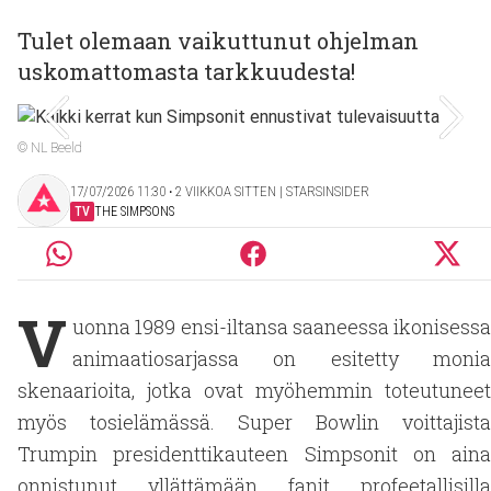
Tulet olemaan vaikuttunut ohjelman
uskomattomasta tarkkuudesta!
© NL Beeld
17/07/2026 11:30 ‧ 2 VIIKKOA SITTEN | STARSINSIDER
TV
THE SIMPSONS
V
uonna 1989 ensi-iltansa saaneessa ikonisessa
animaatiosarjassa on esitetty monia
skenaarioita, jotka ovat myöhemmin toteutuneet
myös tosielämässä. Super Bowlin voittajista
Trumpin presidenttikauteen Simpsonit on aina
onnistunut yllättämään fanit profeetallisilla