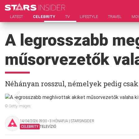
LATEST
CELEBRITY
TV
LIFESTYLE
TRAVEL
MOV
A legrosszabb meg
műsorvezetők vala
Néhányan rosszul, némelyek pedig csak
© Getty Images
14/04/2026 09:30 ‧ 3 HÓNAPJA | STARSINSIDER
CELEBRITY
TELEVÍZIÓ