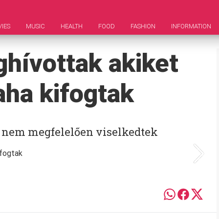
IES
MUSIC
HEALTH
FOOD
FASHION
INFORMATION
hívottak akiket
ha kifogtak
 nem megfelelően viselkedtek