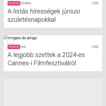
FASHION
SZTÁROK
2 ÉVE
A-listás hírességek júniusi
születésnapokkal
FASHION
FILM
2 ÉVE
A legjobb szettek a 2024-es
Cannes-i Filmfesztiválról