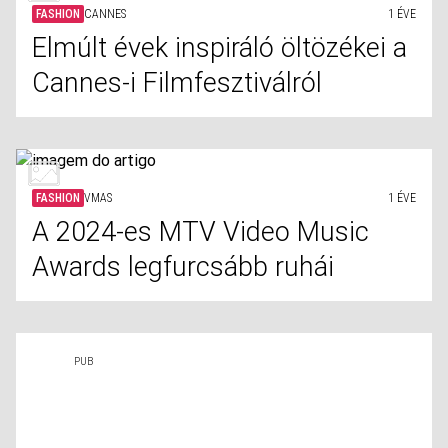
FASHION
CANNES
1 ÉVE
Elmúlt évek inspiráló öltözékei a
Cannes-i Filmfesztiválról
FASHION
VMAS
1 ÉVE
A 2024-es MTV Video Music
Awards legfurcsább ruhái