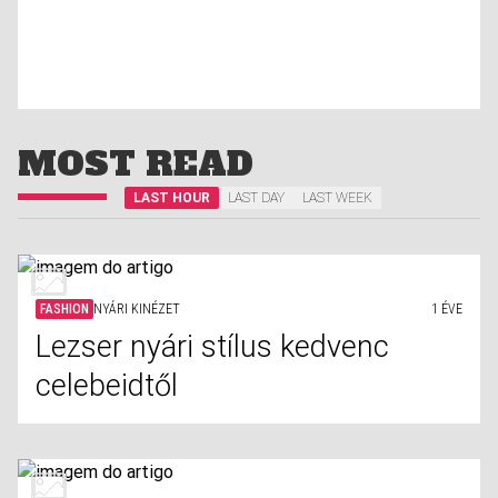
MOST READ
LAST HOUR
LAST DAY
LAST WEEK
FASHION
NYÁRI KINÉZET
1 ÉVE
Lezser nyári stílus kedvenc
celebeidtől