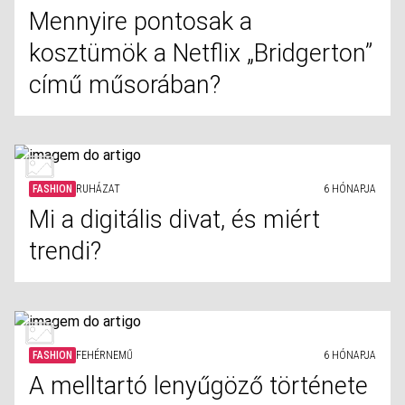
Mennyire pontosak a
kosztümök a Netflix „Bridgerton”
című műsorában?
FASHION
RUHÁZAT
6 HÓNAPJA
Mi a digitális divat, és miért
trendi?
FASHION
FEHÉRNEMŰ
6 HÓNAPJA
A melltartó lenyűgöző története