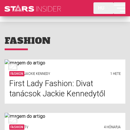
HU
FASHION
FASHION
JACKIE KENNEDY
1 HETE
First Lady Fashion: Divat
tanácsok Jackie Kennedytől
FASHION
TV
4 HÓNAPJA