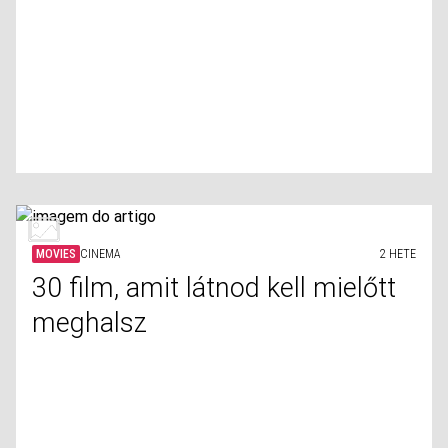
MOVIES
CINEMA
2 HETE
30 film, amit látnod kell mielőtt
meghalsz