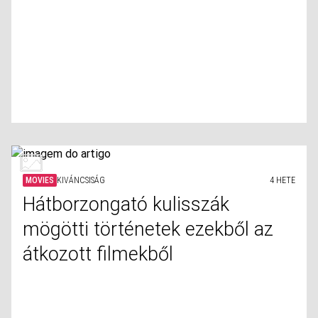
MOVIES
KIVÁNCSISÁG
4 HETE
Hátborzongató kulisszák
mögötti történetek ezekből az
átkozott filmekből