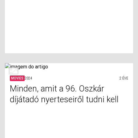
MOVIES
2024
2 ÉVE
Minden, amit a 96. Oszkár
díjátadó nyerteseiről tudni kell