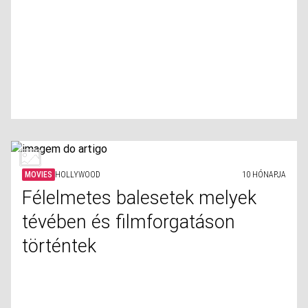
MOVIES
HOLLYWOOD
10 HÓNAPJA
Félelmetes balesetek melyek
tévében és filmforgatáson
történtek