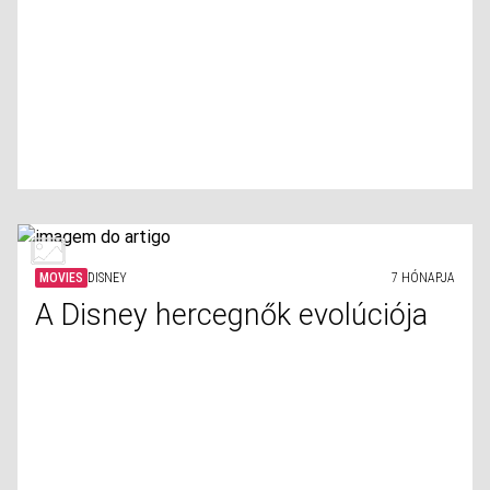
MOVIES
DISNEY
7 HÓNAPJA
A Disney hercegnők evolúciója