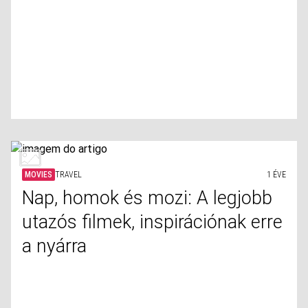
MOVIES
TRAVEL
1 ÉVE
Nap, homok és mozi: A legjobb
utazós filmek, inspirációnak erre
a nyárra