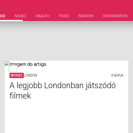
IES
MUSIC
HEALTH
FOOD
FASHION
INFORMATION
MOVIES
LONDON
4 NAPJA
A legjobb Londonban játszódó
filmek