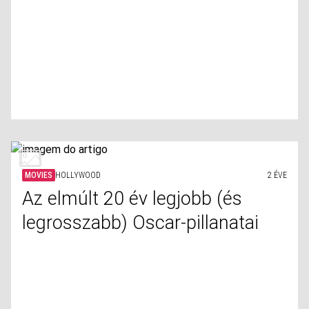
MOVIES
HOLLYWOOD
2 ÉVE
Az elmúlt 20 év legjobb (és
legrosszabb) Oscar-pillanatai