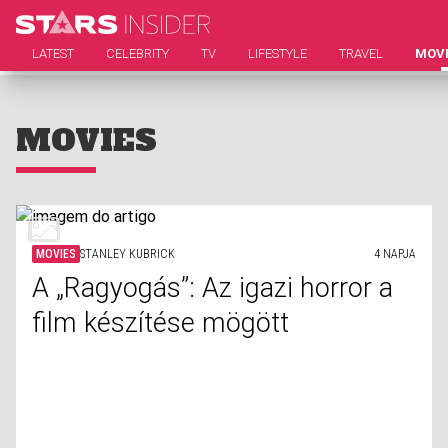
LATEST
CELEBRITY
TV
LIFESTYLE
TRAVEL
MOV
MOVIES
MOVIES
STANLEY KUBRICK
4 NAPJA
A „Ragyogás”: Az igazi horror a
film készítése mögött