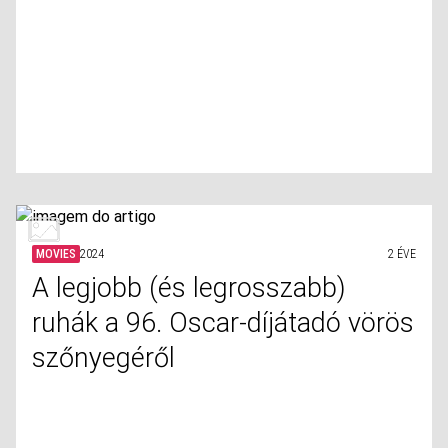
MOVIES
2024
2 ÉVE
A legjobb (és legrosszabb)
ruhák a 96. Oscar-díjátadó vörös
szőnyegéről