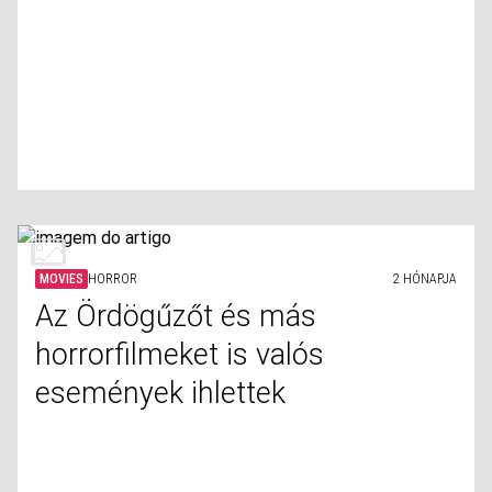
MOVIES
HORROR
2 HÓNAPJA
Az Ördögűzőt és más
horrorfilmeket is valós
események ihlettek