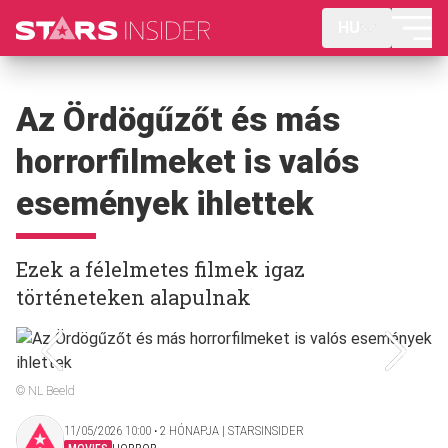
HU
Az Ördögűzőt és más
horrorfilmeket is valós
események ihlettek
Ezek a félelmetes filmek igaz
történeteken alapulnak
© NL Beeld
11/05/2026 10:00 ‧ 2 HÓNAPJA | STARSINSIDER