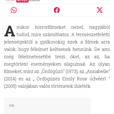
MOVIES
HORROR
A
mikor horrorfilmeket nézel, nagyjából
tudod, mire számíthatsz. A természetfeletti
jelenségektől a gyilkosokig ezek a filmek arra
valók, hogy félelmet keltsenek bennünk. De ami
még félelmetesebbé teszi őket, az az, ha
megtörtént eseményeken alapulnak. Az olyan
filmeket, mint az „Ördögűző” (1973), az „Annabelle”
(2014) és az „ Ördögűzés Emily Rose üdvéért ”
(2005) valójában valós történetek ihlették.