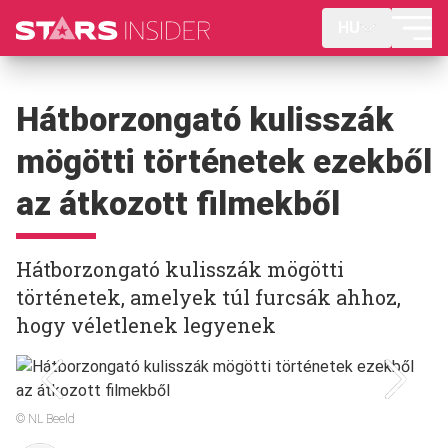
HU
Hátborzongató kulisszák
mögötti történetek ezekből
az átkozott filmekből
Hátborzongató kulisszák mögötti
történetek, amelyek túl furcsák ahhoz,
hogy véletlenek legyenek
© NL Beeld