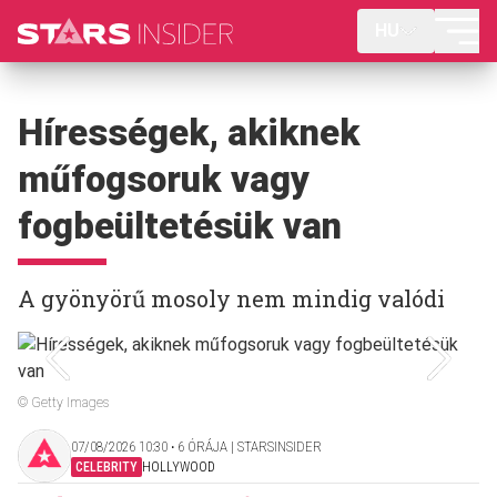
HU
Hírességek, akiknek
műfogsoruk vagy
fogbeültetésük van
A gyönyörű mosoly nem mindig valódi
© Getty Images
07/08/2026 10:30 ‧ 6 ÓRÁJA | STARSINSIDER
CELEBRITY
HOLLYWOOD