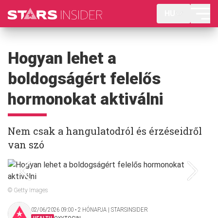
HU
Hogyan lehet a
boldogságért felelős
hormonokat aktiválni
Nem csak a hangulatodról és érzéseidről
van szó
© Getty Images
02/06/2026 09:00 ‧ 2 HÓNAPJA | STARSINSIDER