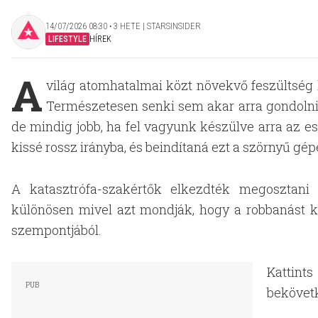
14/07/2026 08:30 ‧ 3 HETE | STARSINSIDER
LIFESTYLE
HÍREK
A
világ atomhatalmai közt növekvő feszültség 
Természetesen senki sem akar arra gondolni
de mindig jobb, ha fel vagyunk készülve arra az e
kissé rossz irányba, és beindítaná ezt a szörnyű gép
A katasztrófa-szakértők elkezdték megosztani
különösen mivel azt mondják, hogy a robbanást kö
szempontjából.
Kattints
bekövetk