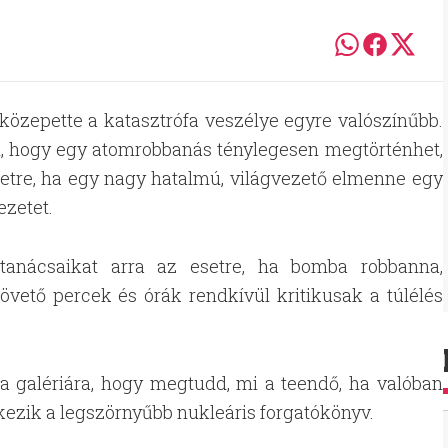
közepette a katasztrófa veszélye egyre valószínűbb.
, hogy egy atomrobbanás ténylegesen megtörténhet,
setre, ha egy nagy hatalmú, világvezető elmenne egy
ezetet.
 tanácsaikat arra az esetre, ha bomba robbanna,
vető percek és órák rendkívül kritikusak a túlélés
 a galériára, hogy megtudd, mi a teendő, ha valóban
ezik a legszörnyűbb nukleáris forgatókönyv.