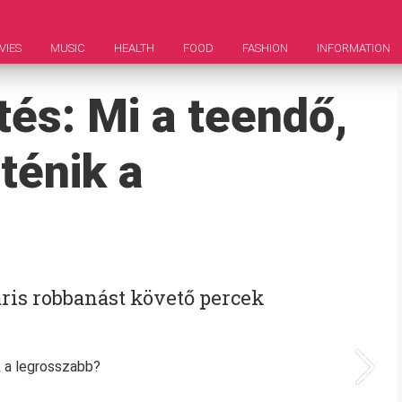
VIES
MUSIC
HEALTH
FOOD
FASHION
INFORMATION
tés: Mi a teendő,
ténik a
áris robbanást követő percek