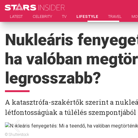
LATEST
CELEBRITY
TV
LIFESTYLE
TRAVEL
MO
Nukleáris fenyege
ha valóban megtör
legrosszabb?
A katasztrófa-szakértők szerint a nukle
létfontosságúak a túlélés szempontjából
© Shutterstock