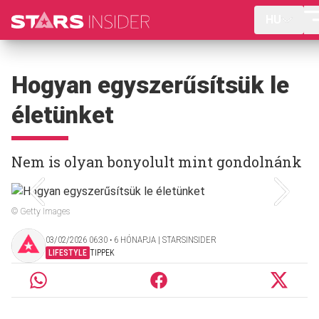
HU
Hogyan egyszerűsítsük le
életünket
Nem is olyan bonyolult mint gondolnánk
© Getty Images
03/02/2026 06:30 ‧ 6 HÓNAPJA | STARSINSIDER
LIFESTYLE
TIPPEK