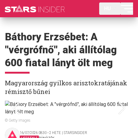
HU
Báthory Erzsébet: A
"vérgrófnő", aki állítólag
600 fiatal lányt ölt meg
Magyarország gyilkos arisztokratájának
rémisztő bűnei
© Getty Images
16/07/2026 08:30 ‧ 2 HETE | STARSINSIDER