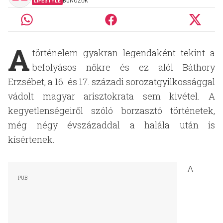
LIFESTYLE
BÜNÖZŐK
A
történelem gyakran legendaként tekint a
befolyásos nőkre és ez alól Báthory
Erzsébet, a 16. és 17. századi sorozatgyilkossággal
vádolt magyar arisztokrata sem kivétel. A
kegyetlenségeiről szóló borzasztó történetek,
még négy évszázaddal a halála után is
kísértenek.
A