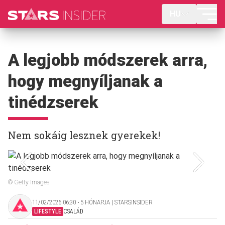
HU
A legjobb módszerek arra,
hogy megnyíljanak a
tinédzserek
Nem sokáig lesznek gyerekek!
© Getty Images
11/02/2026 06:30 ‧ 5 HÓNAPJA | STARSINSIDER
LIFESTYLE
CSALÁD