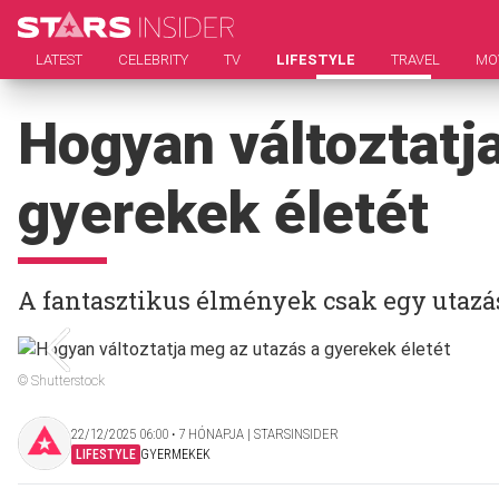
LATEST
CELEBRITY
TV
LIFESTYLE
TRAVEL
MO
Hogyan változtatj
gyerekek életét
A fantasztikus élmények csak egy utaz
© Shutterstock
22/12/2025 06:00 ‧ 7 HÓNAPJA | STARSINSIDER
LIFESTYLE
GYERMEKEK