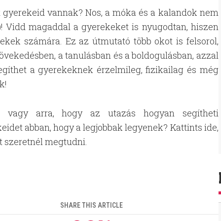
ost gyerekeid vannak? Nos, a móka és a kalandok nem
a)! Vidd magaddal a gyerekeket is nyugodtan, hiszen
ekek számára. Ez az útmutató több okot is felsorol,
növekedésben, a tanulásban és a boldogulásban, azzal
gíthet a gyerekeknek érzelmileg, fizikailag és még
k!
i vagy arra, hogy az utazás hogyan segítheti
idet abban, hogy a legjobbak legyenek? Kattints ide,
t szeretnél megtudni.
SHARE THIS ARTICLE