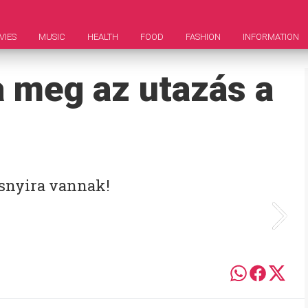
VIES
MUSIC
HEALTH
FOOD
FASHION
INFORMATION
a meg az utazás a
ásnyira vannak!