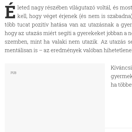
É
leted nagy részében világutazó voltál, és m
kell, hogy véget érjenek (és nem is szabadn
több tucat pozitív hatása van az utazásnak a gyer
hogy az utazás miért segíti a gyerekeket jobban a 
szemben, mint ha valaki nem utazik. Az utazás se
mentálisan is – az eredmények valóban hihetetlene
Kíváncs
gyermeke
ha többe