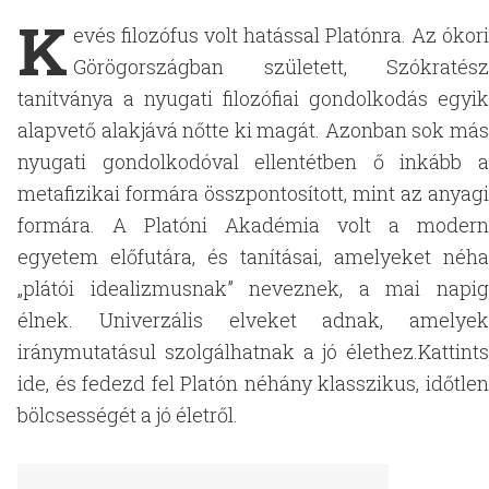
K
evés filozófus volt hatással Platónra. Az ókori
Görögországban született, Szókratész
tanítványa a nyugati filozófiai gondolkodás egyik
alapvető alakjává nőtte ki magát. Azonban sok más
nyugati gondolkodóval ellentétben ő inkább a
metafizikai formára összpontosított, mint az anyagi
formára. A Platóni Akadémia volt a modern
egyetem előfutára, és tanításai, amelyeket néha
„plátói idealizmusnak” neveznek, a mai napig
élnek. Univerzális elveket adnak, amelyek
iránymutatásul szolgálhatnak a jó élethez.Kattints
ide, és fedezd fel Platón néhány klasszikus, időtlen
bölcsességét a jó életről.