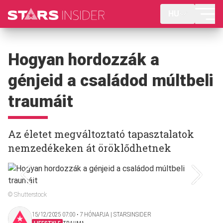
HU
Hogyan hordozzák a
génjeid a családod múltbeli
traumáit
Az életet megváltoztató tapasztalatok
nemzedékeken át öröklődhetnek
© Shutterstock
15/12/2025 07:00 ‧ 7 HÓNAPJA | STARSINSIDER