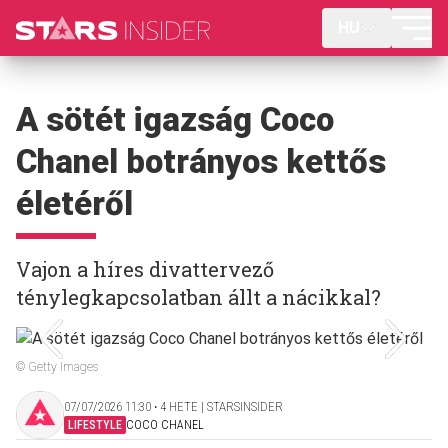
HU
A sötét igazság Coco
Chanel botrányos kettős
életéről
Vajon a híres divattervező
ténylegkapcsolatban állt a nácikkal?
© Getty Images
07/07/2026 11:30 ‧ 4 HETE | STARSINSIDER
LIFESTYLE
COCO CHANEL