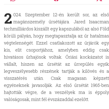
2
024. Szeptember 12-én került sor, az első
magánszemély űrsétájára. Jared Isaacman
techmilliárdos kiszállt egy kapszulából az alsó Föld
körüli pályán, hogy megtapasztalja az űr hatalmas
végtelenségét. Ezzel csatlakozott az űrjárók egy
kis, elit csoportjához, amelyben eddig csak
hivatásos űrhajósok voltak. Óriási kockázatot is
vállalt, hiszen az űrsétát az űrrepülés egyik
legveszélyesebb részének tartják a kilövés és a
visszatérés után. Csak magasan képzett
egyéneknek javasolják. Az első űrsétát 1965-ben
hajtották végre, de a veszélyek ma is éppoly
valóságosak, mint fél évszázaddal ezelőtt.