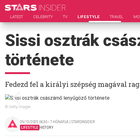
LATEST
CELEBRITY
TV
LIFESTYLE
TRAVEL
MO
Sissi osztrák csá
története
Fedezd fel a királyi szépség magával rag
© Getty Images
29/12/2025 06:30 ‧ 7 HÓNAPJA | STARSINSIDER
LIFESTYLE
HISTORY