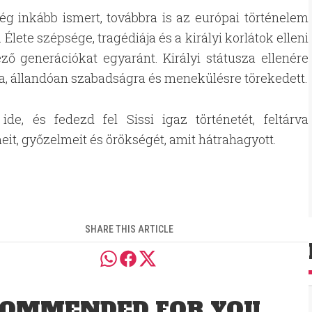
ég inkább ismert, továbbra is az európai történelem
Élete szépsége, tragédiája és a királyi korlátok elleni
ző generációkat egyaránt. Királyi státusza ellenére
sa, állandóan szabadságra és menekülésre törekedett.
 ide, és fedezd fel Sissi igaz történetét, feltárva
it, győzelmeit és örökségét, amit hátrahagyott.
SHARE THIS ARTICLE
OMMENDED FOR YOU