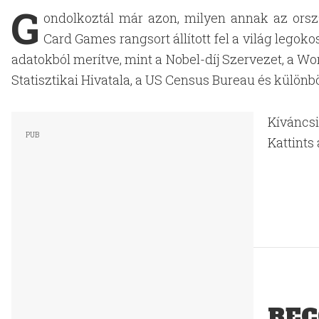
G
ondolkoztál már azon, milyen annak az orszá
Card Games rangsort állított fel a világ lego
adatokból merítve, mint a Nobel-díj Szervezet, a W
Statisztikai Hivatala, a US Census Bureau és külön
Kíváncsi
Kattints
REC