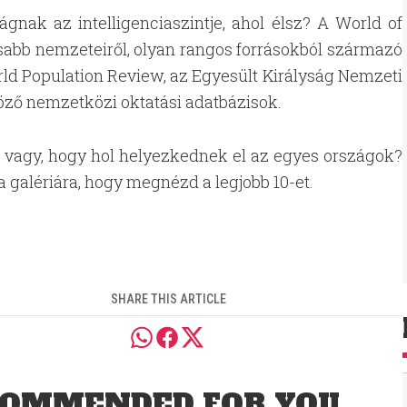
gnak az intelligenciaszintje, ahol élsz? A World of
kosabb nemzeteiről, olyan rangos forrásokból származó
orld Population Review, az Egyesült Királyság Nemzeti
böző nemzetközi oktatási adatbázisok.
 vagy, hogy hol helyezkednek el az egyes országok?
 a galériára, hogy megnézd a legjobb 10-et.
SHARE THIS ARTICLE
OMMENDED FOR YOU