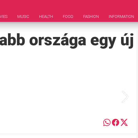
VIES
MUSIC
HEALTH
FOOD
FASHION
INFORMATION
sabb országa egy új