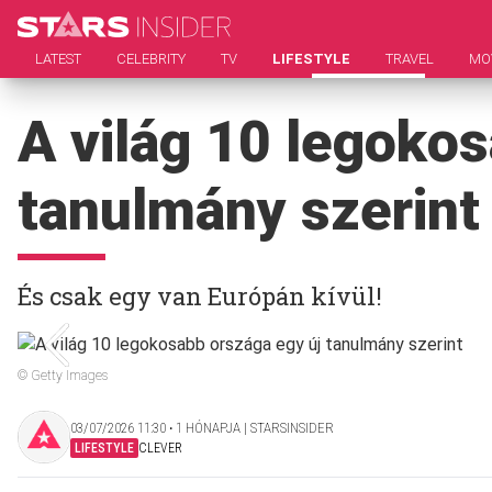
LATEST
CELEBRITY
TV
LIFESTYLE
TRAVEL
MO
A világ 10 legoko
tanulmány szerint
És csak egy van Európán kívül!
© Getty Images
03/07/2026 11:30 ‧ 1 HÓNAPJA | STARSINSIDER
LIFESTYLE
CLEVER