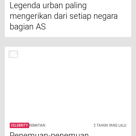
Legenda urban paling
mengerikan dari setiap negara
bagian AS
CELEBRITY
KEMATIAN
2 TAHUN YANG LALU
Penemuan-penemuan
menggelisahkan dari autopsi
selebriti
LIFESTYLE
KEMATIAN ANGGOTA KERAJAAN
2 TAHUN YANG LALU