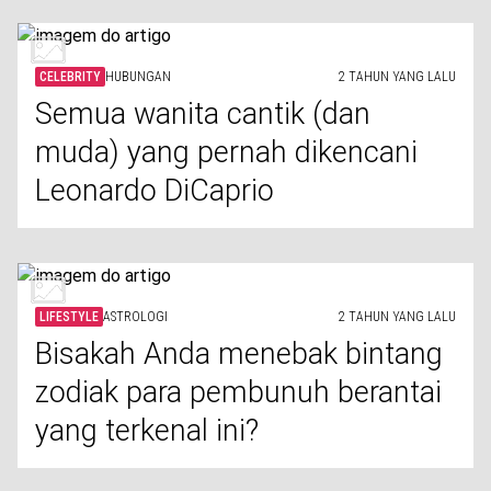
CELEBRITY
HUBUNGAN
2 TAHUN YANG LALU
Semua wanita cantik (dan
muda) yang pernah dikencani
Leonardo DiCaprio
LIFESTYLE
ASTROLOGI
2 TAHUN YANG LALU
Bisakah Anda menebak bintang
zodiak para pembunuh berantai
yang terkenal ini?