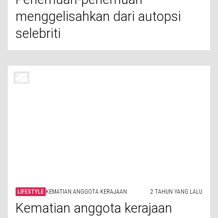
Kematian anggota kerajaan
dengan cara yang paling tidak
bermartabat dalam sejarah
LIFESTYLE
MISTERI
2 TAHUN YANG LALU
Tokoh-tokoh terkenal ini kembali
dari kematian
MOVIES
BOX OFFICE
2 TAHUN YANG LALU
Film animasi Disney terlaris
sepanjang masa