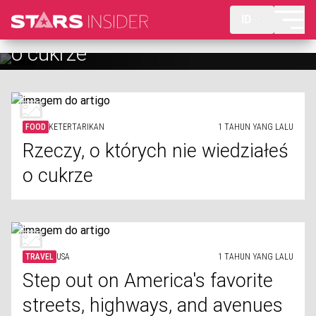
ID
Step out on America's favorite
streets, highways, and avenues
FOOD
KETERTARIKAN
1 TAHUN YANG LALU
Rzeczy, o których nie wiedziałeś
o cukrze
TRAVEL
USA
1 TAHUN YANG LALU
Step out on America's favorite
streets, highways, and avenues