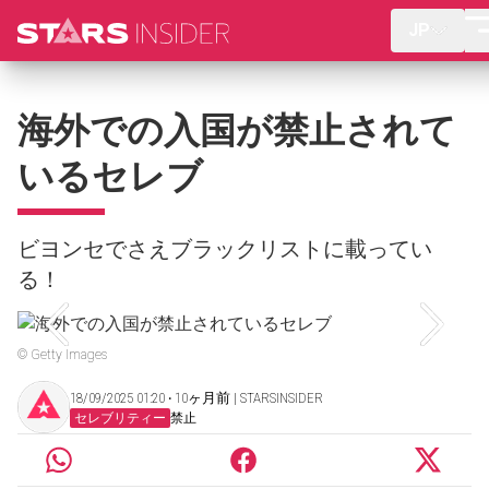
JP
海外での入国が禁止されて
いるセレブ
ビヨンセでさえブラックリストに載ってい
る！
© Getty Images
18/09/2025 01:20 ‧ 10ヶ月前 | STARSINSIDER
セレブリティー
禁止