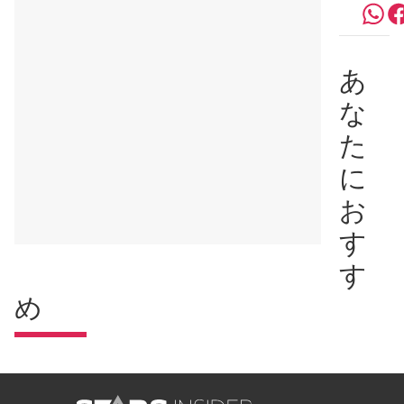
あ
な
た
に
お
す
す
め