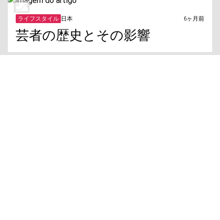
ライフスタイル
日本
6ヶ月前
芸者の歴史とその影響
ライフスタイル
言語
6ヶ月前
世界の色名に隠された意外な
パターン
ライフスタイル
歴史
6ヶ月前
第二次世界大戦における女性の
規則と制限