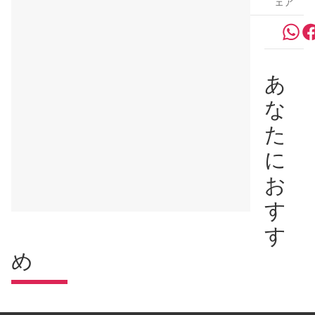
ェア
あ
な
た
に
お
す
す
め