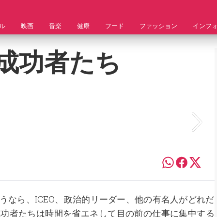
ル
映画
音楽
健康
フード
ファッション
インフ
成功者たち
うなら、ICEO、政治的リーダー、他の有名人がどれだ
成功者たちは時間を省エネして目の前の仕事に集中する