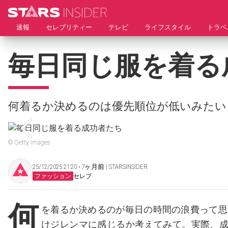
速報
セレブリティー
テレビ
ライフスタイル
トラベ
毎日同じ服を着る
何着るか決めるのは優先順位が低いみたい
© Getty Images
25/12/2025 21:20 ‧ 7ヶ月前 | STARSINSIDER
ファッション
セレブ
何
を着るか決めるのが毎日の時間の浪費って思
けジレンマに感じるか考えてみて。実際、