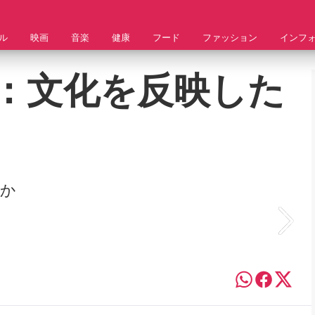
ル
映画
音楽
健康
フード
ファッション
インフ
：文化を反映した
たか