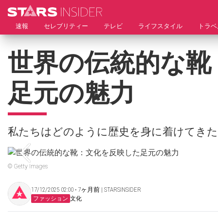
速報
セレブリティー
テレビ
ライフスタイル
トラベ
世界の伝統的な靴
足元の魅力
私たちはどのように歴史を身に着けてき
© Getty Images
17/12/2025 02:00 ‧ 7ヶ月前 | STARSINSIDER
ファッション
文化