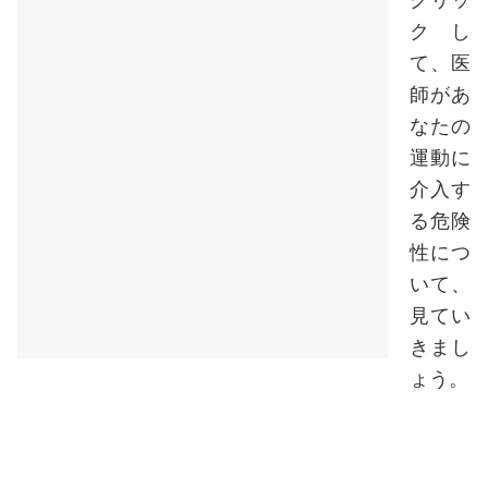
クし
て、医
師があ
なたの
運動に
介入す
る危険
性につ
いて、
見てい
きまし
ょう。