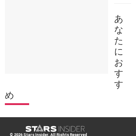
あ
な
た
に
お
す
す
め
© 2026 Stars Insider. All Rights Reserved