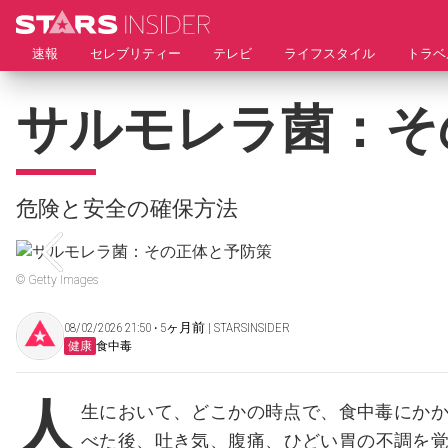
速報
セレブリティー
テレビ
ライフスタイル
トラベ
サルモレラ菌：そ
危険と安全の確保方法
© Getty Images
08/02/2026 21:50 ‧ 5ヶ月前 | STARSINSIDER
健康
食中毒
人
生において、どこかの時点で、食中毒にか
べた後、吐き気、腹痛、ひどい胃の不調を