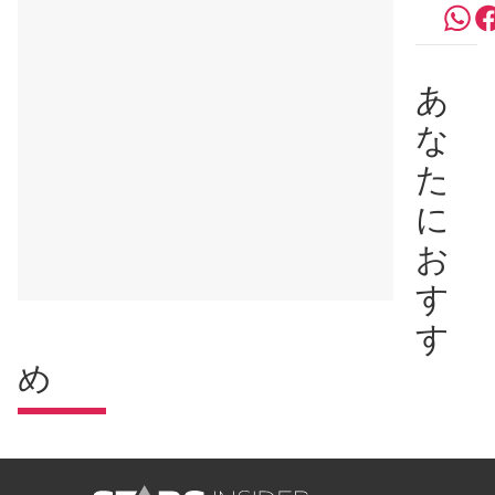
あ
な
た
に
お
す
す
め