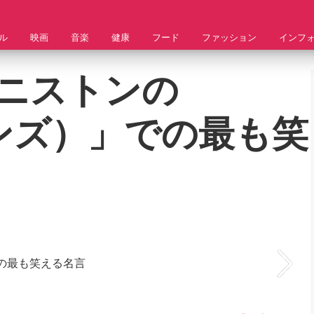
ル
映画
音楽
健康
フード
ファッション
インフ
ニストンの
（フレンズ）」での最も笑