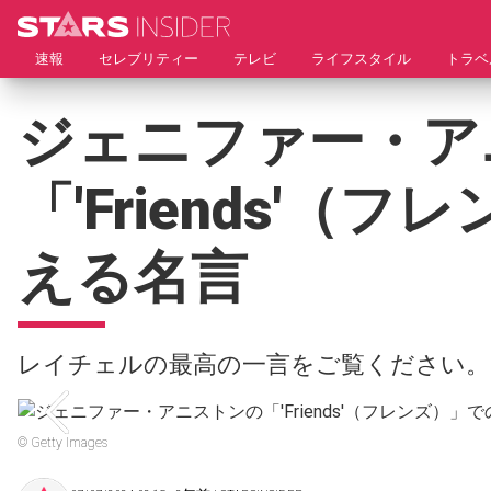
速報
セレブリティー
テレビ
ライフスタイル
トラベ
ジェニファー・ア
「'Friends'
える名言
レイチェルの最高の一言をご覧ください。
© Getty Images