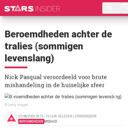
NL
Beroemdheden achter de
tralies (sommigen
levenslang)
Nick Pasqual veroordeeld voor brute
mishandeling in de huiselijke sfeer
© Getty Images
07/08/2026 09:15 ‧ 10 UUR GELEDEN | STARSINSIDER
BEROEMDHEDEN
MISDAAD