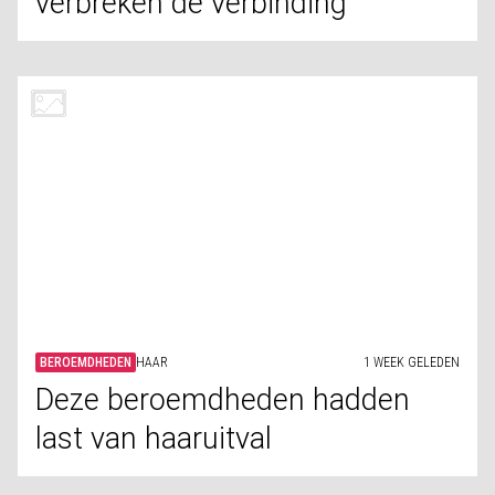
BEROEMDHEDEN
UITERLIJK
1 WEEK GELEDEN
Body dysmorphic disorder en de
beroemdheden die eraan lijden
BEROEMDHEDEN
ONTHULD
1 WEEK GELEDEN
Betrapt: Beroemdheden die
logen over hun leeftijd