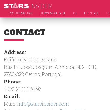
LAATSTE NIEUWS
BEROEMDHEDEN
TV
LIFESTYLE
RE
CONTACT
Address:
Edificio Parque Oceano
Rua Dr. José Joaquim Almeida, N. 2 - 3 E,
2780-322 Oeiras, Portugal
Phone:
+ 351 21 114 24 96
Email:
Main:
info@starsinsider.com