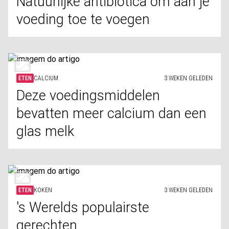
Natuurlijke antibiotica om aan je
voeding toe te voegen
ETEN
CALCIUM
3 WEKEN GELEDEN
Deze voedingsmiddelen
bevatten meer calcium dan een
glas melk
ETEN
KOKEN
3 WEKEN GELEDEN
's Werelds populairste
gerechten