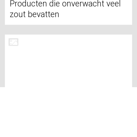
ETEN
DUURZAAMHEID
11 MAANDEN GELEDEN
De invloed van de
houdbaarheidsdatum op
voedselverspilling
ETEN
GEZONDHEID
11 MAANDEN GELEDEN
Herken de tekenen van
bedorven voedsel