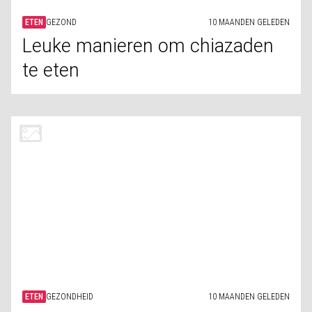
ETEN
GEZONDHEID
10 MAANDEN GELEDEN
Producten die onverwacht veel
zout bevatten
ETEN
GEZONDE LEVENSSTIJL
11 MAANDEN GELEDEN
Gezonde producten die je lang
kunt bewaren
ETEN
HEALTH
11 MAANDEN GELEDEN
10 superfoodpoeders om aan je
dieet toe te voegen