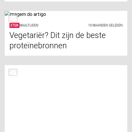
ETEN
MAALTIJDEN
10 MAANDEN GELEDEN
Vegetariër? Dit zijn de beste
proteïnebronnen
ETEN
GEZOND
10 MAANDEN GELEDEN
Leuke manieren om chiazaden
te eten