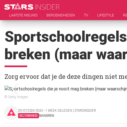
LAATSTE NIEUWS
BEROEMDHEDEN
TV
LIFESTYLE
RE
Sportschoolregels
breken (maar waars
Zorg ervoor dat je de deze dingen niet m
© Getty Images
29/07/2026 05:30 ‧ 1 WEEK GELEDEN | STARSINSIDER
GEZONDHEID
MANIEREN