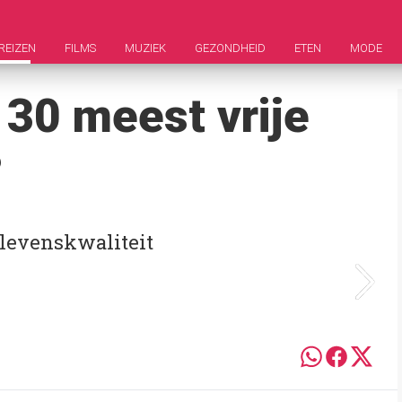
REIZEN
FILMS
MUZIEK
GEZONDHEID
ETEN
MODE
 30 meest vrije
?
 levenskwaliteit