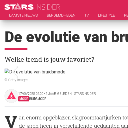
LAATSTE NIEUWS
BEROEMDHEDEN
TV
LIFESTYLE
RE
De evolutie van b
Welke trend is jouw favoriet?
© Getty Images
17/06/2025 05:00 ‧ 1 JAAR GELEDEN | STARSINSIDER
MODE
BUIDSMODE
V
an enorm opgeblazen slagroomtaartjurken tot
de jaren heen in verschillende gedaanten a