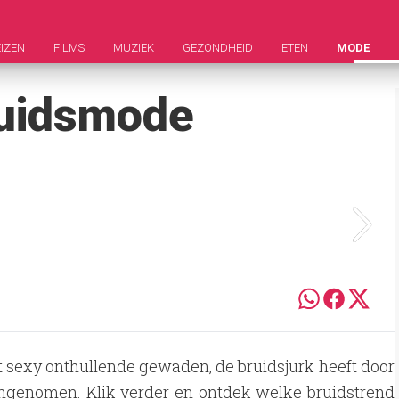
IZEN
FILMS
MUZIEK
GEZONDHEID
ETEN
MODE
ruidsmode
 sexy onthullende gewaden, de bruidsjurk heeft door
angenomen. Klik verder en ontdek welke bruidstrend