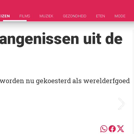
EIZEN
FILMS
MUZIEK
GEZONDHEID
ETEN
MODE
angenissen uit de
worden nu gekoesterd als werelderfgoed