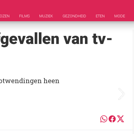
EIZEN
FILMS
MUZIEK
GEZONDHEID
ETEN
MODE
fgevallen van tv-
plotwendingen heen