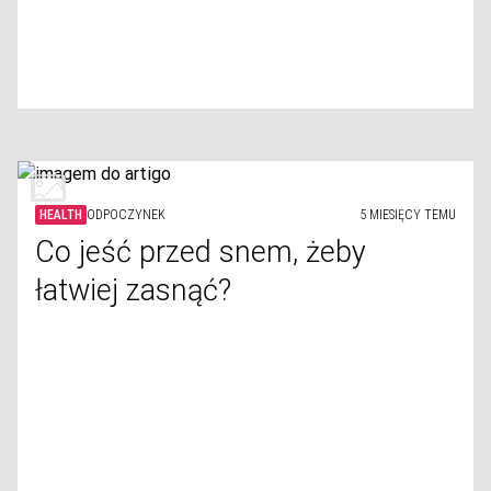
HEALTH
ODPOCZYNEK
5 MIESIĘCY TEMU
Co jeść przed snem, żeby
łatwiej zasnąć?