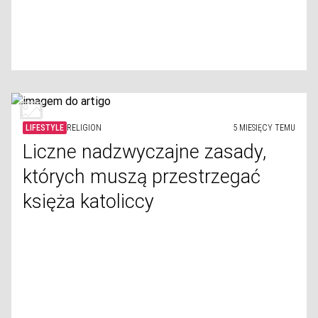
LIFESTYLE
RELIGION
5 MIESIĘCY TEMU
Liczne nadzwyczajne zasady,
których muszą przestrzegać
księża katoliccy