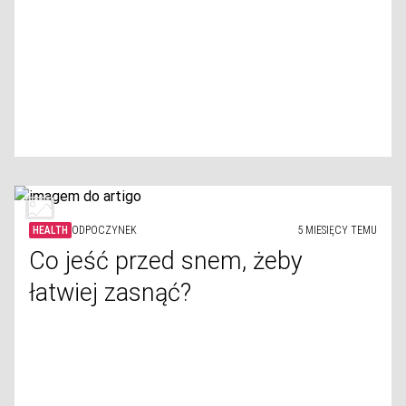
HEALTH
ODPOCZYNEK
5 MIESIĘCY TEMU
Co jeść przed snem, żeby
łatwiej zasnąć?