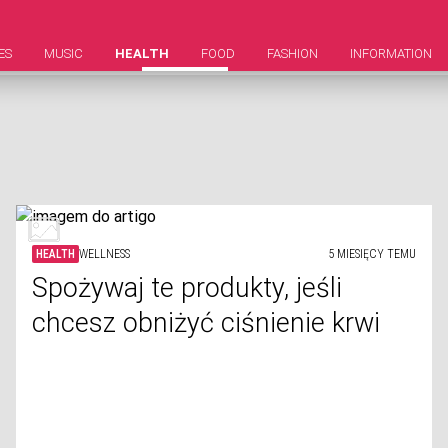
ES
MUSIC
HEALTH
FOOD
FASHION
INFORMATION
HEALTH
WELLNESS
5 MIESIĘCY TEMU
Spożywaj te produkty, jeśli
chcesz obniżyć ciśnienie krwi