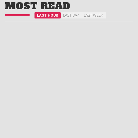
MOST READ
LAST HOUR
LAST DAY
LAST WEEK