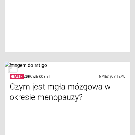
HEALTH
ZDROWIE KOBIET
6 MIESIĘCY TEMU
Czym jest mgła mózgowa w
okresie menopauzy?