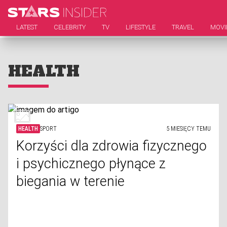
LATEST
CELEBRITY
TV
LIFESTYLE
TRAVEL
MOVI
HEALTH
HEALTH
SPORT
5 MIESIĘCY TEMU
Korzyści dla zdrowia fizycznego
i psychicznego płynące z
biegania w terenie