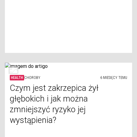
HEALTH
CHOROBY
6 MIESIĘCY TEMU
Czym jest zakrzepica żył
głębokich i jak można
zmniejszyć ryzyko jej
wystąpienia?